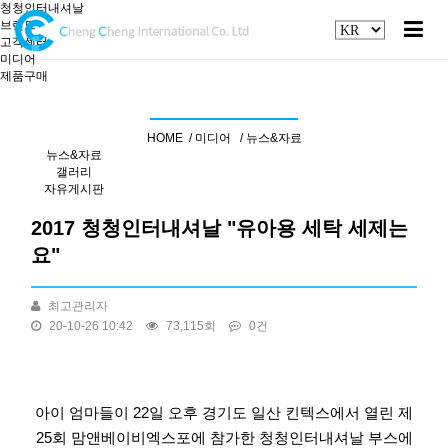
청청인터내셔날
브랜드
고객센터
미디어
제품구매
기사 자료실
HOME /
미디어 /
뉴스&자료
뉴스&자료
갤러리
자유게시판
2017 청청인터내셔날 "유아용 세탁 세제는
요"
최고관리자
20-10-26 10:42
73,115회
0건
본문
아이 엄마들이 22일 오후 경기도 일산 킨텍스에서 열린 제
25회 맘앤베이비엑스포에 참가한 청청인터내셔날 부스에