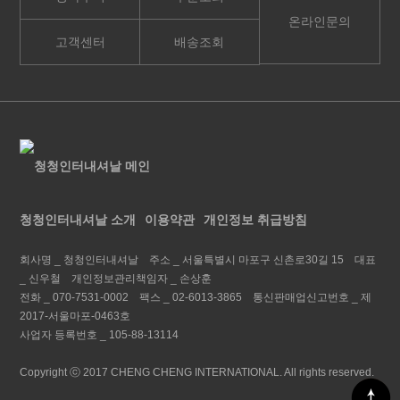
온라인문의
고객센터
배송조회
청청인터내셔날 소개
이용약관
개인정보 취급방침
회사명 _
청청인터내셔날
주소 _
서울특별시 마포구 신촌로30길 15
대표
_
신우철
개인정보관리책임자 _
손상훈
전화 _
070-7531-0002
팩스 _
02-6013-3865
통신판매업신고번호 _
제
2017-서울마포-0463호
사업자 등록번호 _
105-88-13114
Copyright ⓒ 2017 CHENG CHENG INTERNATIONAL. All rights reserved.